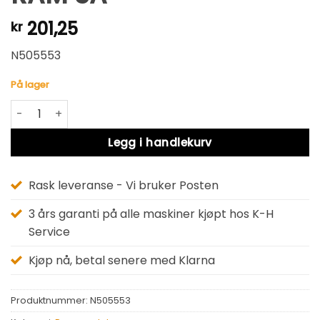
201,25
kr
N505553
På lager
RAM SA antall
Alternative:
Legg i handlekurv
Rask leveranse - Vi bruker Posten
3 års garanti på alle maskiner kjøpt hos K-H
Service
Kjøp nå, betal senere med Klarna
Produktnummer:
N505553