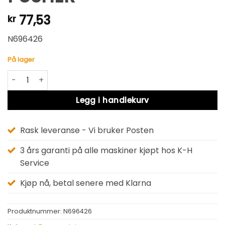
77,53
kr
N696426
På lager
PUSHER antall
Alternative:
Legg i handlekurv
Rask leveranse - Vi bruker Posten
3 års garanti på alle maskiner kjøpt hos K-H
Service
Kjøp nå, betal senere med Klarna
Produktnummer:
N696426