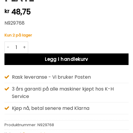
48,75
kr
N929768
Kun 2 på lager
PLATE antall
Alternative:
Legg i handlekurv
Rask leveranse - Vi bruker Posten
3 års garanti på alle maskiner kjøpt hos K-H
Service
Kjøp nå, betal senere med Klarna
Produktnummer:
N929768