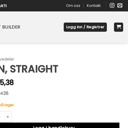
Om oss
Kontakt
ANTI
 BUILDER
Logg inn / Registrer
vedeler
N, STRAIGHT
15,38
438
på lager
STRAIGHT antall
native: