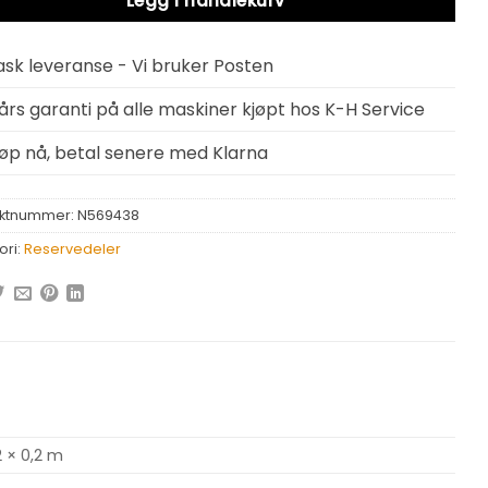
Legg i handlekurv
ask leveranse - Vi bruker Posten
 års garanti på alle maskiner kjøpt hos K-H Service
jøp nå, betal senere med Klarna
ktnummer:
N569438
ori:
Reservedeler
2 × 0,2 m