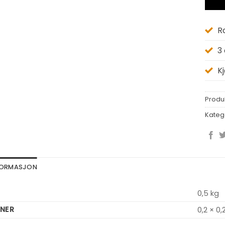
R
3
K
Produ
Kateg
NFORMASJON
0,5 kg
NER
0,2 × 0,