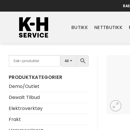
Skip
RAS
to
content
BUTIKK
NETTBUTIKK
All
PRODUKTKATEGORIER
Demo/Outlet
Dewalt Tilbud
Elektroverktøy
Frakt