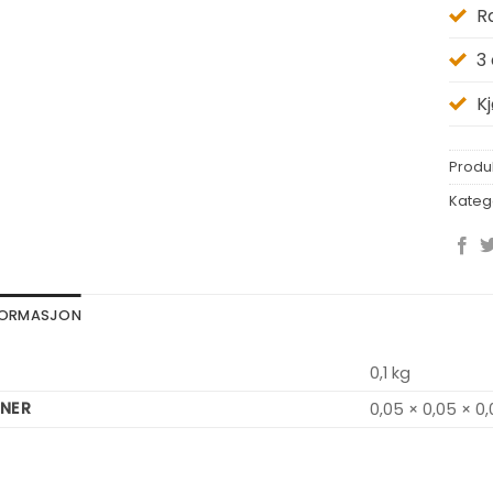
R
3
K
Produ
Kateg
NFORMASJON
0,1 kg
NER
0,05 × 0,05 × 0