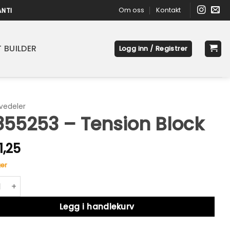
Om oss
Kontakt
ANTI
 BUILDER
Logg inn / Registrer
vedeler
55253 – Tension Block
1,25
er
53 - Tension Block antall
native:
Legg i handlekurv