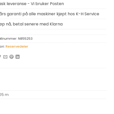
ask leveranse - Vi bruker Posten
 års garanti på alle maskiner kjøpt hos K-H Service
jøp nå, betal senere med Klarna
ktnummer:
N855253
ori:
Reservedeler
,05 m