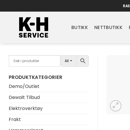
Skip
RAS
to
content
BUTIKK
NETTBUTIKK
All
PRODUKTKATEGORIER
Demo/Outlet
Dewalt Tilbud
Elektroverktøy
Frakt