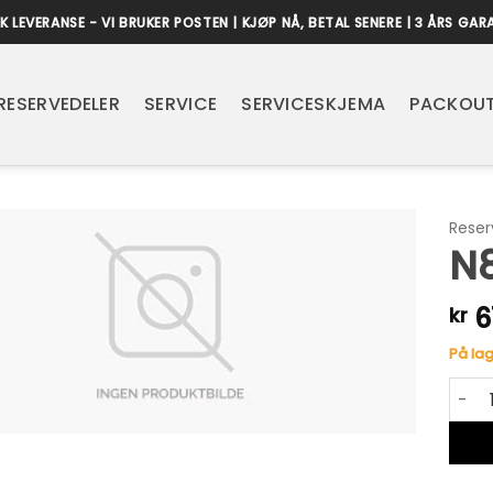
K LEVERANSE - VI BRUKER POSTEN | KJØP NÅ, BETAL SENERE | 3 ÅRS GAR
RESERVEDELER
SERVICE
SERVICESKJEMA
PACKOUT
Reser
N8
6
kr
På lag
N8552
Alter