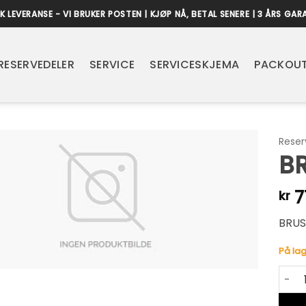
K LEVERANSE - VI BRUKER POSTEN | KJØP NÅ, BETAL SENERE | 3 ÅRS GAR
RESERVEDELER
SERVICE
SERVICESKJEMA
PACKOUT
Reser
BR
7
kr
BRUS
På lag
BRUSH
Alter