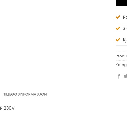
R
3
K
Produ
Kateg
TILLEGGSINFORMASJON
R 230V