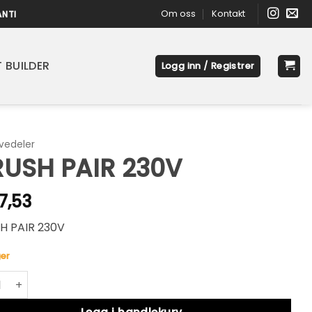
Om oss
Kontakt
ANTI
 BUILDER
Logg inn / Registrer
vedeler
USH PAIR 230V
7,53
H PAIR 230V
er
 PAIR 230V antall
native: