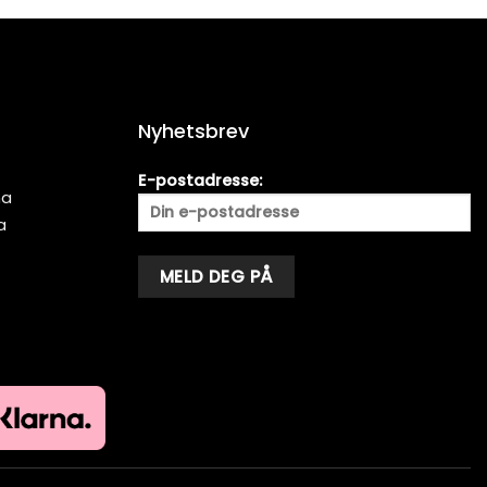
Nyhetsbrev
E-postadresse:
ma
a
Alternative: