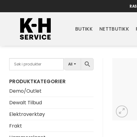
Skip
RAS
to
content
BUTIKK
NETTBUTIKK
All
PRODUKTKATEGORIER
Demo/Outlet
Dewalt Tilbud
Elektroverktøy
Frakt