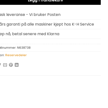
Legg i handlekurv
ask leveranse - Vi bruker Posten
 års garanti på alle maskiner kjøpt hos K-H Service
jøp nå, betal senere med Klarna
ktnummer:
N638738
ori:
Reservedeler