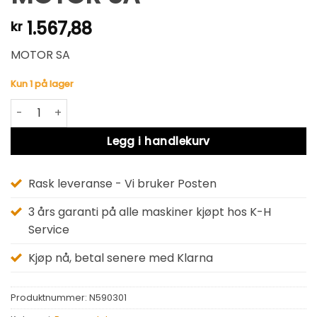
1.567,88
kr
MOTOR SA
Kun 1 på lager
MOTOR SA antall
Alternative:
Legg i handlekurv
Rask leveranse - Vi bruker Posten
3 års garanti på alle maskiner kjøpt hos K-H
Service
Kjøp nå, betal senere med Klarna
Produktnummer:
N590301