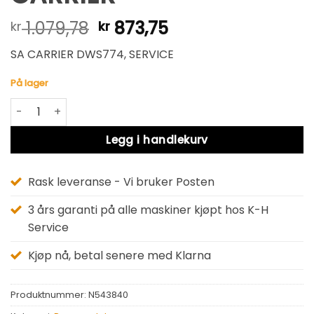
Opprinnelig
Nåværende
1.079,78
873,75
kr
kr
pris
pris
SA CARRIER DWS774, SERVICE
var:
er:
kr 1.079,78.
kr 873,75.
På lager
CARRIER antall
Alternative:
Legg i handlekurv
Rask leveranse - Vi bruker Posten
3 års garanti på alle maskiner kjøpt hos K-H
Service
Kjøp nå, betal senere med Klarna
Produktnummer:
N543840