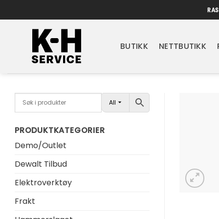
Skip
RAS
to
content
BUTIKK
NETTBUTIKK
All
PRODUKTKATEGORIER
Demo/Outlet
Dewalt Tilbud
Elektroverktøy
Frakt