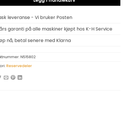
Legg i handlekurv
ask leveranse - Vi bruker Posten
 års garanti på alle maskiner kjøpt hos K-H Service
jøp nå, betal senere med Klarna
ktnummer:
N515802
ori:
Reservedeler