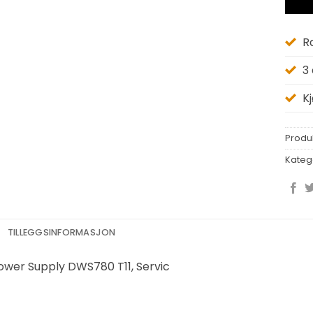
R
3
K
Produ
Kateg
TILLEGGSINFORMASJON
ower Supply DWS780 T11, Servic