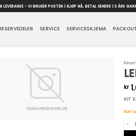
K LEVERANSE - VI BRUKER POSTEN | KJØP NÅ, BETAL SENERE | 3 ÅRS GAR
RESERVEDELER
SERVICE
SERVICESKJEMA
PACKOUT
Reser
LE
1
kr
KIT 
Kun 1 
LED &
Alter