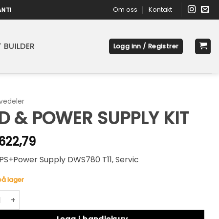
Om oss
Kontakt
ANTI
 BUILDER
Logg inn / Registrer
vedeler
D & POWER SUPPLY KIT
.622,79
XPS+Power Supply DWS780 T11, Servic
på lager
 POWER SUPPLY KIT antall
native: