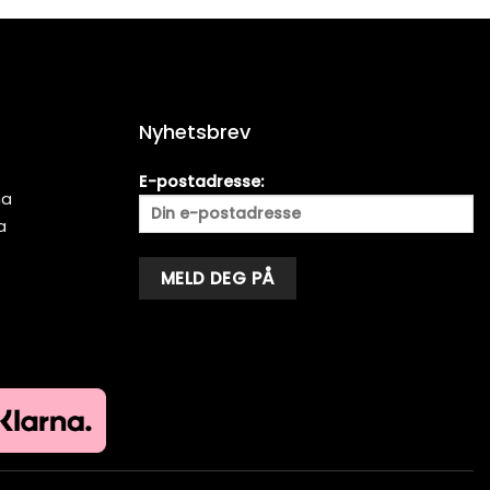
Nyhetsbrev
E-postadresse:
ma
a
Alternative: