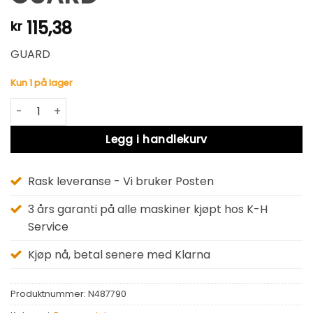
115,38
kr
GUARD
Kun 1 på lager
GUARD antall
Alternative:
Legg i handlekurv
Rask leveranse - Vi bruker Posten
3 års garanti på alle maskiner kjøpt hos K-H
Service
Kjøp nå, betal senere med Klarna
Produktnummer:
N487790