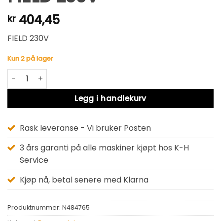
404,45
kr
FIELD 230V
Kun 2 på lager
FIELD 230V antall
Alternative:
Legg i handlekurv
Rask leveranse - Vi bruker Posten
3 års garanti på alle maskiner kjøpt hos K-H
Service
Kjøp nå, betal senere med Klarna
Produktnummer:
N484765