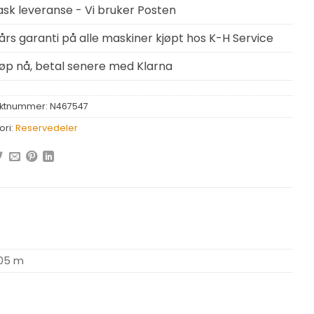
ask leveranse - Vi bruker Posten
 års garanti på alle maskiner kjøpt hos K-H Service
jøp nå, betal senere med Klarna
ktnummer:
N467547
ori:
Reservedeler
,05 m