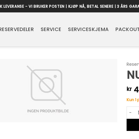
K LEVERANSE - VI BRUKER POSTEN | KJØP NÅ, BETAL SENERE | 3 ÅRS GAR
RESERVEDELER
SERVICE
SERVICESKJEMA
PACKOUT
Reser
N
4
kr
Kun 1 
NUT a
Alter