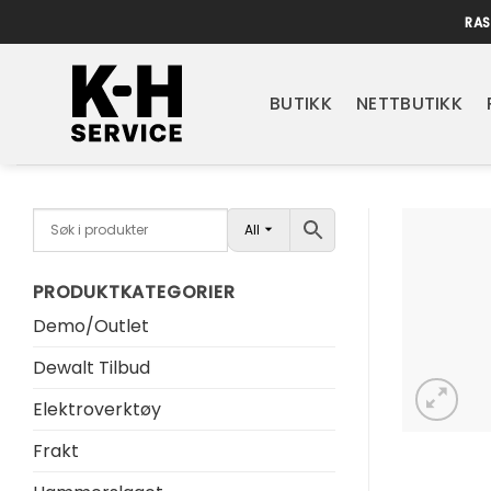
Skip
RAS
to
content
BUTIKK
NETTBUTIKK
All
PRODUKTKATEGORIER
Demo/Outlet
Dewalt Tilbud
Elektroverktøy
Frakt