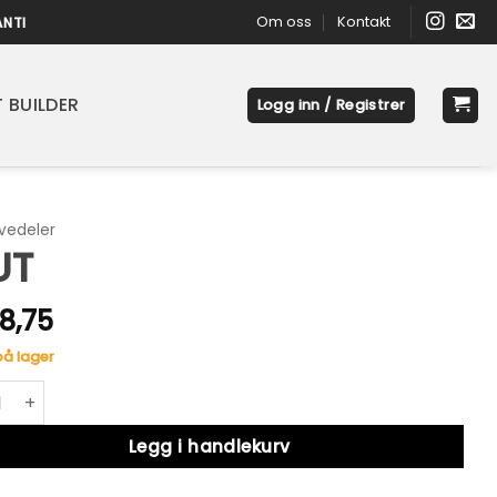
Om oss
Kontakt
ANTI
 BUILDER
Logg inn / Registrer
vedeler
UT
8,75
på lager
ntall
native:
Legg i handlekurv