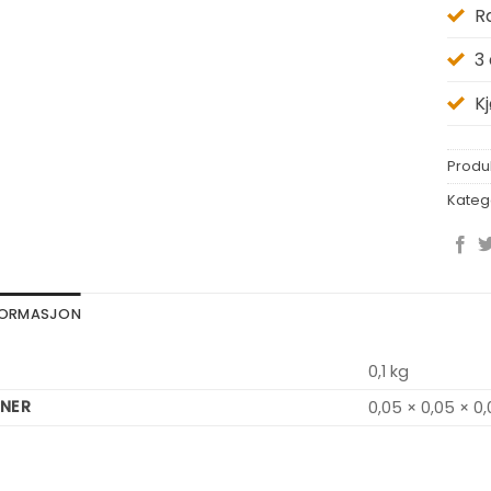
R
3
K
Produ
Kateg
NFORMASJON
0,1 kg
NER
0,05 × 0,05 × 0