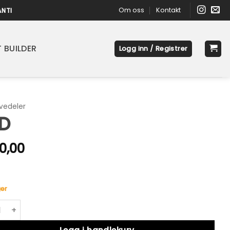
Om oss
Kontakt
ANTI
 BUILDER
Logg inn / Registrer
vedeler
D
0,00
er
ntall
native: