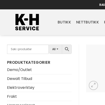
Skip
RAS
to
content
BUTIKK
NETTBUTIKK
All
PRODUKTKATEGORIER
Demo/Outlet
Dewalt Tilbud
Elektroverktøy
Frakt