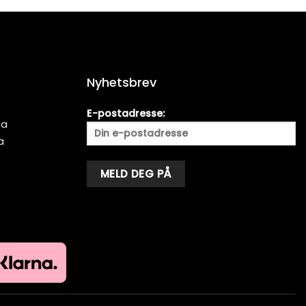
Nyhetsbrev
E-postadresse:
ma
a
Alternative: