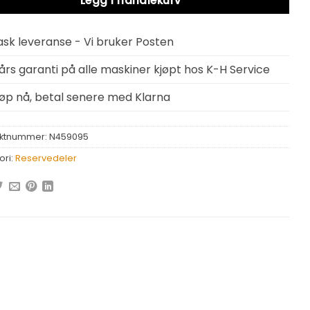
Legg i handlekurv
ask leveranse - Vi bruker Posten
 års garanti på alle maskiner kjøpt hos K-H Service
jøp nå, betal senere med Klarna
ktnummer:
N459095
ori:
Reservedeler