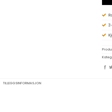
R
3
K
Produ
Kateg
TILLEGGSINFORMASJON