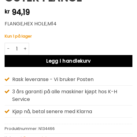
94,19
kr
FLANGE,HEX HOLE,M14
Kun 1 på lager
OUTER FLANGE antall
Alternative:
Legg i handlekurv
Rask leveranse - Vi bruker Posten
3 års garanti på alle maskiner kjøpt hos K-H
Service
Kjøp nå, betal senere med Klarna
Produktnummer:
N134466