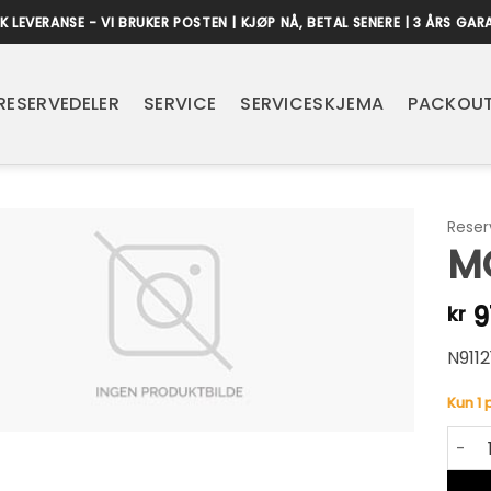
K LEVERANSE - VI BRUKER POSTEN | KJØP NÅ, BETAL SENERE | 3 ÅRS GAR
RESERVEDELER
SERVICE
SERVICESKJEMA
PACKOUT
Reser
M
9
kr
N9112
Kun 1 
MOTO
Alter