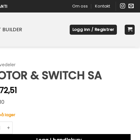
Om oss
Kontakt
ANTI
 BUILDER
Logg inn / Registrer
vedeler
OTOR & SWITCH SA
72,51
10
på lager
R & SWITCH SA antall
native: