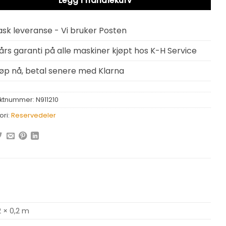
Legg i handlekurv
ask leveranse - Vi bruker Posten
 års garanti på alle maskiner kjøpt hos K-H Service
jøp nå, betal senere med Klarna
ktnummer:
N911210
ori:
Reservedeler
2 × 0,2 m