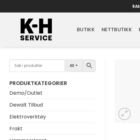
Skip
RAS
to
content
BUTIKK
NETTBUTIKK
All
PRODUKTKATEGORIER
Demo/Outlet
Dewalt Tilbud
Elektroverktøy
Frakt