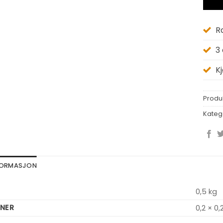
R
3
K
Produ
Kateg
NFORMASJON
0,5 kg
NER
0,2 × 0,