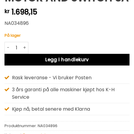
1.698,15
kr
NA034896
På lager
MOTOR AND SWITCH SA antall
Alternative:
Legg i handlekurv
Rask leveranse - Vi bruker Posten
3 års garanti på alle maskiner kjøpt hos K-H
Service
Kjøp nå, betal senere med Klarna
Produktnummer:
NA034896