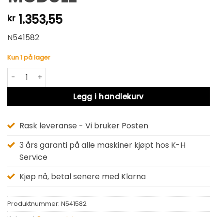
1.353,55
kr
N541582
Kun 1 på lager
MODULE antall
Alternative:
Legg i handlekurv
Rask leveranse - Vi bruker Posten
3 års garanti på alle maskiner kjøpt hos K-H
Service
Kjøp nå, betal senere med Klarna
Produktnummer:
N541582