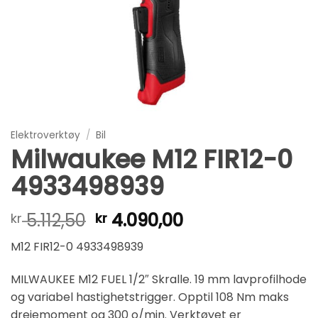
Elektroverktøy
/
Bil
Milwaukee M12 FIR12-0
4933498939
5.112,50
4.090,00
kr
kr
M12 FIR12-0 4933498939
MILWAUKEE M12 FUEL 1/2″ Skralle. 19 mm lavprofilhode
og variabel hastighetstrigger. Opptil 108 Nm maks
dreiemoment og 300 o/min. Verktøyet er