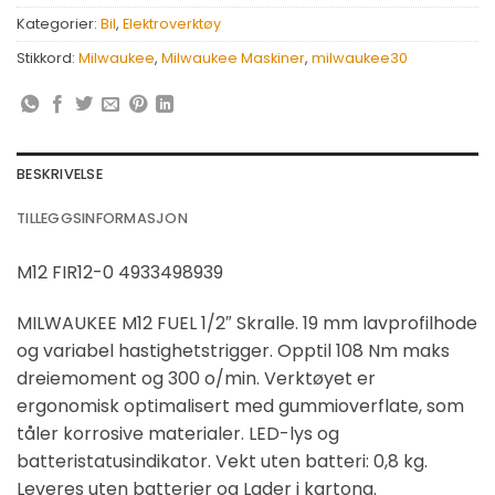
Kategorier:
Bil
,
Elektroverktøy
Stikkord:
Milwaukee
,
Milwaukee Maskiner
,
milwaukee30
BESKRIVELSE
TILLEGGSINFORMASJON
M12 FIR12-0 4933498939
MILWAUKEE M12 FUEL 1/2″ Skralle. 19 mm lavprofilhode
og variabel hastighetstrigger. Opptil 108 Nm maks
dreiemoment og 300 o/min. Verktøyet er
ergonomisk optimalisert med gummioverflate, som
tåler korrosive materialer. LED-lys og
batteristatusindikator. Vekt uten batteri: 0,8 kg.
Leveres uten batterier og Lader i kartong.