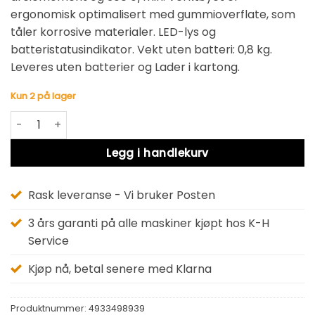
ergonomisk optimalisert med gummioverflate, som
tåler korrosive materialer. LED-lys og
batteristatusindikator. Vekt uten batteri: 0,8 kg.
Leveres uten batterier og Lader i kartong.
Kun 2 på lager
Milwaukee M12 FIR12-0 4933498939 antall
Alternative:
Legg i handlekurv
Rask leveranse - Vi bruker Posten
3 års garanti på alle maskiner kjøpt hos K-H
Service
Kjøp nå, betal senere med Klarna
Produktnummer:
4933498939