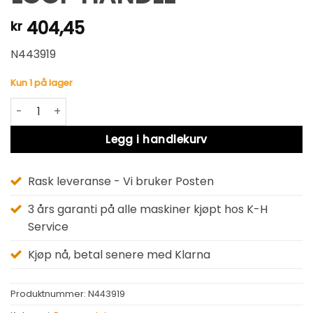
404,45
kr
N443919
Kun 1 på lager
LOOP HANDLE antall
Alternative:
Legg i handlekurv
Rask leveranse - Vi bruker Posten
3 års garanti på alle maskiner kjøpt hos K-H
Service
Kjøp nå, betal senere med Klarna
Produktnummer:
N443919