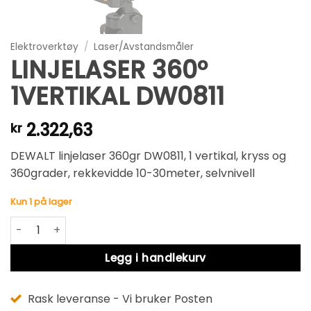
Elektroverktøy
/
Laser/Avstandsmåler
LINJELASER 360°
1VERTIKAL DW0811
2.322,63
kr
DEWALT linjelaser 360gr DW0811, 1 vertikal, kryss og
360grader, rekkevidde 10-30meter, selvnivell
Kun 1 på lager
LINJELASER 360° 1VERTIKAL DW0811 antall
Alternative:
Legg i handlekurv
Rask leveranse - Vi bruker Posten