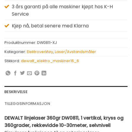
3 års garanti på alle maskiner kjøpt hos K-H
Service
Kjøp nå, betal senere med Klarna
Produktnummer:
DW0811-XJ
Kategorier:
Elektroverktøy
,
Laser/Avstandsmåler
Stikkord:
dewalt_elektro_maskiner16_6
BESKRIVELSE
TILLEGGSINFORMASJON
DEWALT linjelaser 360gr DW0811, 1 vertikal, kryss og
360grader, rekkevidde 10-30meter, selvnivell