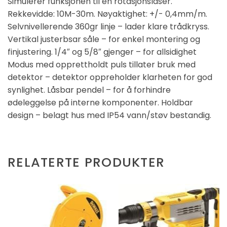
Simulerer funksjonen til en rotasjonslaser.
Rekkevidde: 10M-30m. Nøyaktighet: +/- 0,4mm/m.
Selvnivellerende 360gr linje – lader klare trådkryss.
Vertikal justerbsar såle – for enkel montering og
finjustering. 1/4″ og 5/8″ gjenger – for allsidighet
Modus med opprettholdt puls tillater bruk med
detektor – detektor oppreholder klarheten for god
synlighet. Låsbar pendel – for å forhindre
ødeleggelse på interne komponenter. Holdbar
design – belagt hus med IP54 vann/støv bestandig.
RELATERTE PRODUKTER