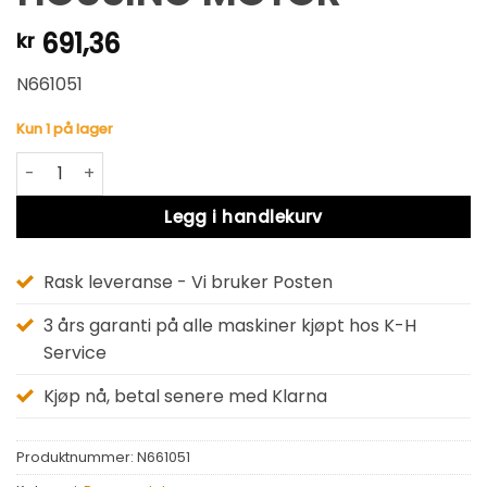
691,36
kr
N661051
Kun 1 på lager
HOUSING MOTOR antall
Alternative:
Legg i handlekurv
Rask leveranse - Vi bruker Posten
3 års garanti på alle maskiner kjøpt hos K-H
Service
Kjøp nå, betal senere med Klarna
Produktnummer:
N661051