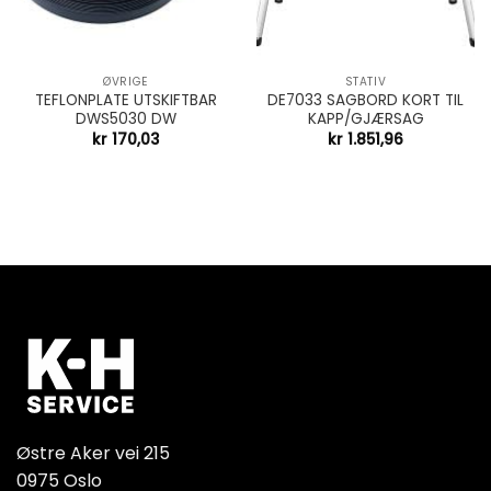
ØVRIGE
STATIV
TEFLONPLATE UTSKIFTBAR
DE7033 SAGBORD KORT TIL
DWS5030 DW
KAPP/GJÆRSAG
kr
170,03
kr
1.851,96
Østre Aker vei 215
0975 Oslo