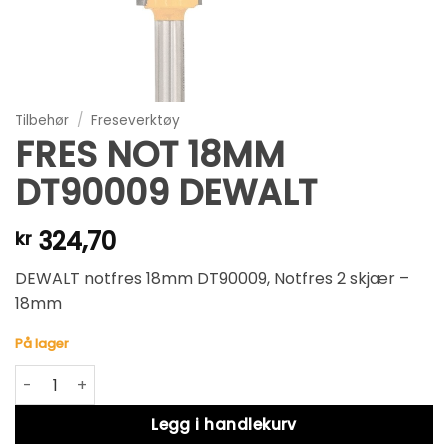
Tilbehør
/
Freseverktøy
FRES NOT 18MM
DT90009 DEWALT
324,70
kr
DEWALT notfres 18mm DT90009, Notfres 2 skjær –
18mm
På lager
FRES NOT 18MM DT90009 DEWALT antall
Alternative:
Legg i handlekurv