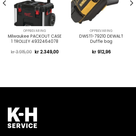
OPPBEVARING
OPPBEVARING
Milwaukee PACKOUT CASE
DWST1-79210 DEWALT
1 TROLLEY 4932464078
Duffle bag
kr
3.915,00
kr
2.349,00
kr
912,96