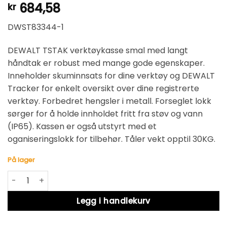
684,58
kr
DWST83344-1
DEWALT TSTAK verktøykasse smal med langt
håndtak er robust med mange gode egenskaper.
Inneholder skuminnsats for dine verktøy og DEWALT
Tracker for enkelt oversikt over dine registrerte
verktøy. Forbedret hengsler i metall. Forseglet lokk
sørger for å holde innholdet fritt fra støv og vann
(IP65). Kassen er også utstyrt med et
oganiseringslokk for tilbehør. Tåler vekt opptil 30KG.
På lager
DEWALT TSTAK verktøykasse smal med langt håndtak DWS
Alternative:
Legg i handlekurv