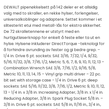
DEWALT pipenøkkelsett på 142 deler er et allsidig
valg med to skraller, en rekke hylser, forlengelser,
universalkoblinger og adaptere. Settet kommer i et
slitesterkt etui med metall-lås for ekstra sikkerhet.
De 72 skralletennene er utstyrt med en
hurtigutløserknapp for enkelt å feste eller ta ut en
hylse. Hylsene inkluderer DirectTorque -teknologi for
å forhindre avrunding av fester og gi bedre grep. –
1/4 in. Drive 6 pt. sockets: SAE 3/16, 7/32, 1/4, 9/32,
5/16, 11/32, 3/8, 7/16, 1/2, Metric 5, 6, 7, 8, 9, 10, 11, 12, 13 –
Combination Wrench SAE 3/8, 7/16, 1/2, 9/16, 5/8,
Metric 10, 11, 13, 14, 15 – Vinyl grip multi driver – 22 pc.
bit set with storage case – 1/4 in. Drive 6 pt. deep
sockets: SAE 5/16, 11/32, 3/8, 7/16, 1/2, Metric 9, 10, 11, 12,
13 – 1/4 in. x 3/8 in. Increasing Adapter, 3/8 in. x 1/4 in.
Reducing Adapter, 3/8 in. Spark Plug Socket 5/8 in. –
3/8 in. Drive 6 pt. sockets: SAE 5/8 in, 11/16 in., 3/4 in.,