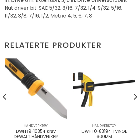
in. Drive 6 in. Extension, 3/8 in. Drive Universal Joint –
Nut driver bit: SAE 5/32, 3/16, 7/32, 1/4, 9/32, 5/16,
11/32, 3/8, 7/16, 1/2, Metric 4, 5, 6, 7, 8
RELATERTE PRODUKTER
HÅNDVERKTØY
HÅNDVERKTØY
DWHT9-10354 KNIV
DWHT0-83194 TVINGE
DEWALT HÅNDVERKER
600MM