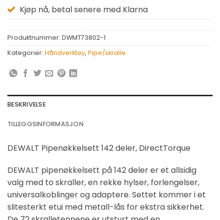
Kjøp nå, betal senere med Klarna
Produktnummer:
DWMT73802-1
Kategorier:
Håndverktøy
,
Pipe/skralle
BESKRIVELSE
TILLEGGSINFORMASJON
DEWALT Pipenøkkelsett 142 deler, DirectTorque
DEWALT pipenøkkelsett på 142 deler er et allsidig
valg med to skraller, en rekke hylser, forlengelser,
universalkoblinger og adaptere. Settet kommer i et
slitesterkt etui med metall-lås for ekstra sikkerhet.
De 72 skralletennene er utstyrt med en