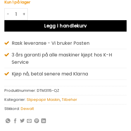
Kun 1 på lager
Dewalt DTM3115-QZ antall
Alternative:
Legg i handlekurv
Rask leveranse - Vi bruker Posten
3 års garanti på alle maskiner kjøpt hos K-H
Service
Kjøp nå, betal senere med Klarna
Produktnummer:
DTM3115-QZ
Kategorier:
Slipepapir Maskin
,
Tilbehør
Stikkord:
Dewalt