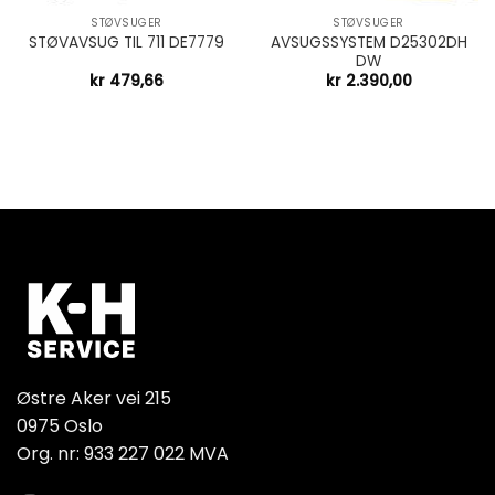
STØVSUGER
STØVSUGER
AVSUGSSYSTEM D25302DH
STØVAVSUG TIL 711 DE7779
DW
kr
479,66
kr
2.390,00
Østre Aker vei 215
0975 Oslo
Org. nr: 933 227 022 MVA