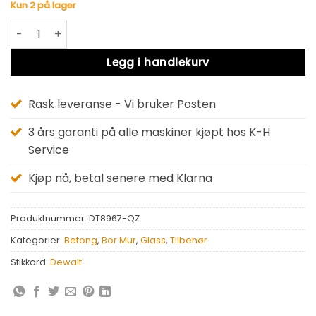
Kun 2 på lager
Dewalt DT8967-QZ antall
Alternative:
Legg i handlekurv
Rask leveranse - Vi bruker Posten
3 års garanti på alle maskiner kjøpt hos K-H
Service
Kjøp nå, betal senere med Klarna
Produktnummer:
DT8967-QZ
Kategorier:
Betong
,
Bor Mur
,
Glass
,
Tilbehør
Stikkord:
Dewalt