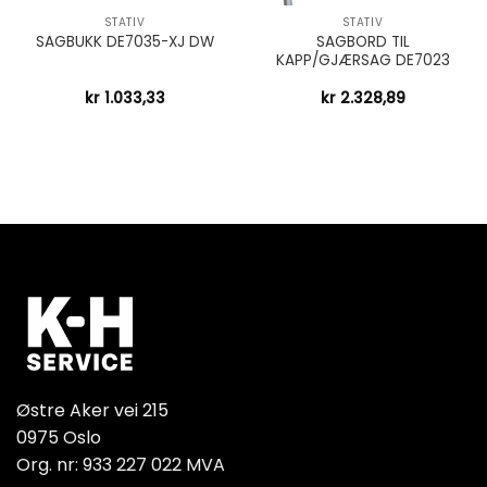
STATIV
STATIV
SAGBORD TIL
SAGBUKK DE7035-XJ DW
KAPP/GJÆRSAG DE7023
kr
1.033,33
kr
2.328,89
Østre Aker vei 215
0975 Oslo
Org. nr: 933 227 022 MVA