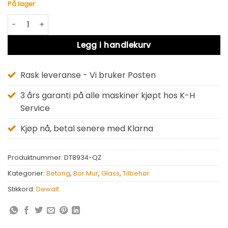
På lager
Dewalt DT8934-QZ antall
Alternative:
Legg i handlekurv
Rask leveranse - Vi bruker Posten
3 års garanti på alle maskiner kjøpt hos K-H
Service
Kjøp nå, betal senere med Klarna
Produktnummer:
DT8934-QZ
Kategorier:
Betong
,
Bor Mur
,
Glass
,
Tilbehør
Stikkord:
Dewalt