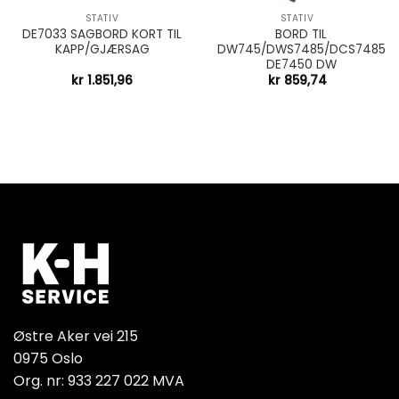
STATIV
STATIV
DE7033 SAGBORD KORT TIL
BORD TIL
KAPP/GJÆRSAG
DW745/DWS7485/DCS7485
DE7450 DW
kr
1.851,96
kr
859,74
Østre Aker vei 215
0975 Oslo
Org. nr: 933 227 022 MVA