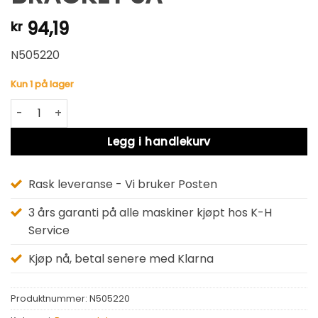
94,19
kr
N505220
Kun 1 på lager
BRACKET SA antall
Alternative:
Legg i handlekurv
Rask leveranse - Vi bruker Posten
3 års garanti på alle maskiner kjøpt hos K-H
Service
Kjøp nå, betal senere med Klarna
Produktnummer:
N505220