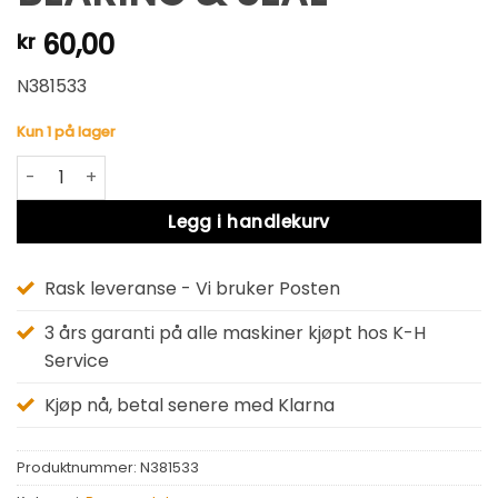
60,00
kr
N381533
Kun 1 på lager
BEARING & SEAL antall
Alternative:
Legg i handlekurv
Rask leveranse - Vi bruker Posten
3 års garanti på alle maskiner kjøpt hos K-H
Service
Kjøp nå, betal senere med Klarna
Produktnummer:
N381533