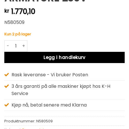
1.770,10
kr
N580509
Kun 2 på lager
ARMATURE 230V antall
Alternative:
Legg i handlekurv
Rask leveranse - Vi bruker Posten
3 års garanti på alle maskiner kjøpt hos K-H
Service
Kjøp nå, betal senere med Klarna
Produktnummer:
N580509